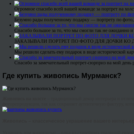
Огромное спасибо всей вашей команде за портрет на холс
Безумно рады полученному подарку — портрету по фото,
Спасибо большое за то, что мы смогли так не ожиданно
ЗАКАЗЫВАЛИ ПОРТРЕТ ПО ФОТО ДЛЯ ДОЧКИ КО ДН
Мы решили сделать ему подарок в виде исторической кар
Спасибо за замечательный портрет-сюрприз на мой день 
Где купить живопись Мурманск?
Живопись на холсте
– традиционный декор интерьера и отлич
фоторепродукция, так как сохраняет аутентичную фактуру, кот
Живопись – классическое украшение вашего интерье
Украшать дом живописью – одна из старейших традиций европ