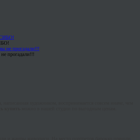
ИБО!
не прогадали!!!
, написанная художником, воспринимается совсем иначе, чем
ь купить
можно в нашей студии по выгодным ценам.
или и жанры живописи. На место портретов барокко пришли