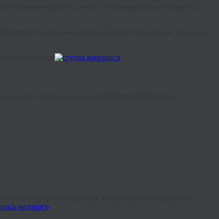
азительное искусство само по себе никогда не выходило из
абстрактные изображения современных художников. Классика
по вашему вкусу.
сюрпризом для именинника или юбиляра. Пейзаж или
о полотна по фотографии или купить готовую картину на