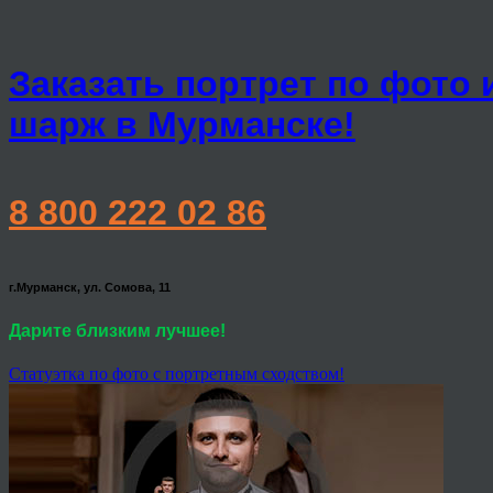
Заказать портрет по фото 
шарж в Мурманске!
8 800 222 02 86
г.Мурманск, ул. Сомова, 11
Дарите близким лучшее!
Статуэтка по фото с портретным сходством!