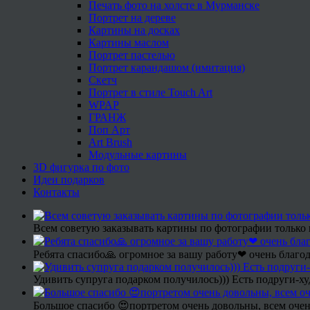
Печать фото на холсте в Мурманске
Портрет на дереве
Картины на досках
Картины маслом
Портрет пастелью
Портрет карандашом (имитация)
Скетч
Портрет в стиле Touch Art
WPAP
ГРАНЖ
Поп Арт
Art Brush
Модульные картины
3D фигурка по фото
Идеи подарков
Контакты
Всем советую заказывать картины по фотографии только 
Ребята спасибо🙏 огромное за вашу работу❤ очень благод
Удивить супруга подарком получилось))) Есть подруги-х
Большое спасибо 😍портретом очень довольны, всем очен