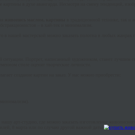
картины в духе авангарда. Несмотря на смену тенденций, изобр
кая
живопись маслом, картины
в традиционной технике, так и 
абстракционистов – в хай-тек и минимализм.
то в нашей мастерской можно заказать полотна в любых жанрах 
й ситуации. Портрет, написанный художником, станет лучшим 
еменном стиле оценят творческие личности.
лагает создание картин на заказ. У нас можно приобрести:
 минимализм).
нашу арт-студию, где можно заказать изготовление живописног
билей, 8 марта или по случаю другой важной даты.