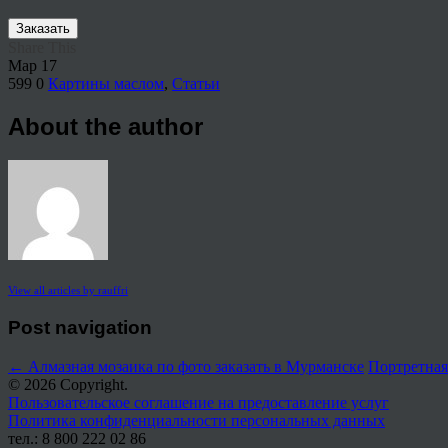
Заказать
Share This
Мар
17
599
0
Картины маслом
,
Статьи
About the author
View all articles by rauffri
Post navigation
←
Алмазная мозаика по фото заказать в Мурманске
Портретная
© 2026 Copyright.
Пользовательское соглашение на предоставление услуг
Политика конфиденциальности персональных данных
тел.: 8 800 222 02 86