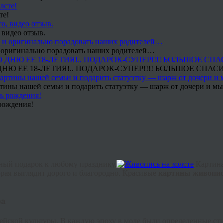
те!
 видео отзыв.
 и оригинально порадовать наших родителей…
Ю ЕЕ 18-ЛЕТИЯ!.. ПОДАРОК-СУПЕР!!!! БОЛЬШОЕ СПАС
тины нашей семьи и подарить статуэтку — шарж от дочери и мы 
рождения!
ный подарок к любому празднику.
Картина
орая выглядит дорого и благородно. Красивые
картины живопис
ра
ейской культуры. В каждую эпоху в моде были определенные ст