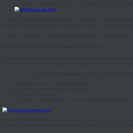
романтические сюжетные полотна, а их сменили стилизованные 
моды.
Сегодня для украшения интерьера используется как классичес
впишется в консервативное оформление дома, а произведения 
Если вас интересует
студия живописи,
чтобы купить картину, 
Живописные полотна на заказ в подарок
Картина считается универсальным подарком, уместным в любо
натюрморт – отличный подарок на новоселье, а картину в совр
Для тех, кто ищет
, где купить живопись
, наша мастерская пред
Портреты на холсте по фотографии;
Классические пейзажи и натюрморты;
Сюжетные полотна;
Картины в современном стиле (поп-арт, абстракционизм,
Всех, кто желает
купить живопись недорого,
мы приглашаем в 
холсте в качестве оригинального подарка на день рождения, ю