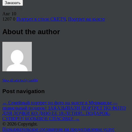
Заказать
Share This
Авг
10
1207
0
Портрет в стиле СКЕТЧ
,
Портрет на холсте
About the author
View all articles by rauffri
Post navigation
←
Семейный портрет по фото на холсте в Мурманске —
правильный подарок!
ЗАКАЗЫВАЛИ ПОРТРЕТ ПО ФОТО
ДЛЯ ДОЧКИ КО ДНЮ ЕЕ 18-ЛЕТИЯ!.. ПОДАРОК-
СУПЕР!!!! БОЛЬШОЕ СПАСИБО!
→
© 2026 Copyright.
Пользовательское соглашение на предоставление услуг