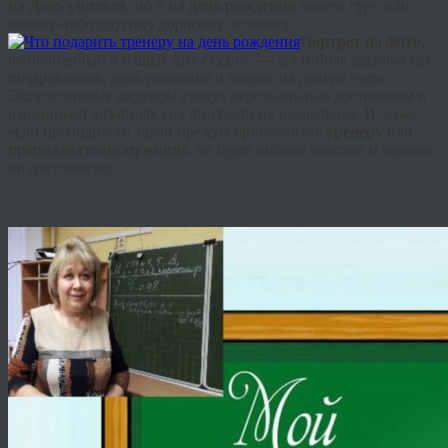
на День учителя
, но и на
день рождения
своего гуру или
какому-либо другому дорогому человеку.
Портрет по фото,
выполненный в нашей Арт-студии, — достойная задумка как
поздравление, дань уважения и память на долгие годы.
Эксклюзивные шедевры станут персональным достоянием и
изюминкой дизайнерских фантазий их владельцев. И, даже
если преподнести такой презент брутальному
тренеру
или
преподавателю мужчине
, он будет вполне уместен и оценен
по достоинству.