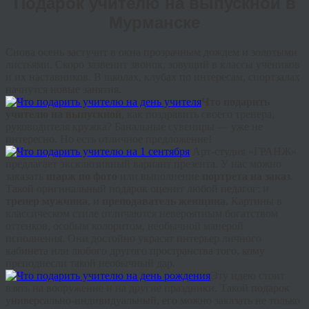
Подарок учителю на выпускной в
Мурманске
Снова осень застучит в окна прозрачным дождем и золотыми
листьями. Скоро зазвенит звонок, зовущий в классы учеников
и их наставников. В школах, клубах по интересам, спортзалах
начнутся новые занятия.
Что подарить
учителю на выпускной
, как поздравить своего тренера,
руководителя кружка? Банальные сувениры — уже не
интересно. Но есть отличное предложение!
Арт-студия «ГРАНЖ»
предлагает
эксклюзивный вариант презента. У нас можно
заказать
шарж по фото
или выполнение
портрета на заказ
.
Такой оригинальный подарок оценит любой педагог: и
тренер мужчина
, и
преподаватель женщина
. Картины в
классическом стиле отличаются невероятным богатством
оттенков, особым колоритом, необычной манерой
исполнения. Они достойно украсят интерьер личного
кабинета или любого другого пространства того, кому
преподнесли такой необычный дар.
Эту идею стоит
взять на вооружение и на другие праздники. Такой подарок
универсально-индивидуальный, его можно заказать не только