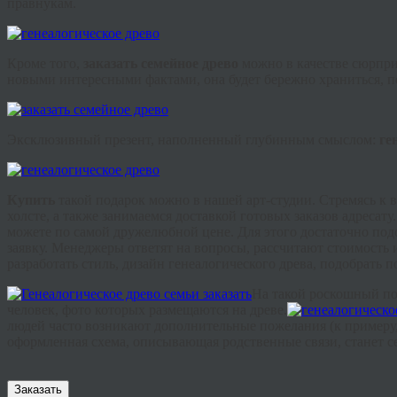
правнукам.
Кроме того,
заказать семейное древо
можно в качестве сюрпри
новыми интересными фактами, она будет бережно храниться, пе
Эксклюзивный презент, наполненный глубинным смыслом:
ге
Купить
такой подарок можно в нашей арт-студии. Стремясь к
холсте, а также занимаемся доставкой готовых заказов адрес
можете по самой дружелюбной цене. Для этого достаточно подо
заявку. Менеджеры ответят на вопросы, рассчитают стоимость 
разработать стиль, дизайн генеалогического древа, подобрать 
На такой роскошный по
человек, фото которых размещаются на древе.
людей часто возникают дополнительные пожелания (к примеру, 
оформленная схема, описывающая родственные связи, станет с
Заказать