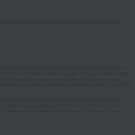
ко для старших поколений. Приумноженная, дополненная
м, мы оформляем родословные в любом дизайне, формате на
ьную историю?
Генеалогическое древо семьи заказать
у нас вы
ь выбрать дизайн макета для вставки фото, оставить нам
мещения, в котором планируете разместить подарок. Так проще
нескольких факторов: дизайна, размера полотна, количества
ое древо заказать
,
цена
рассчитывается персонально, ведь у
дет разумной, а расходы себя оправдают – художественно