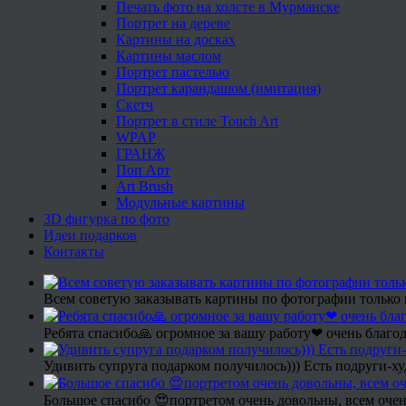
Печать фото на холсте в Мурманске
Портрет на дереве
Картины на досках
Картины маслом
Портрет пастелью
Портрет карандашом (имитация)
Скетч
Портрет в стиле Touch Art
WPAP
ГРАНЖ
Поп Арт
Art Brush
Модульные картины
3D фигурка по фото
Идеи подарков
Контакты
Всем советую заказывать картины по фотографии только 
Ребята спасибо🙏 огромное за вашу работу❤ очень благод
Удивить супруга подарком получилось))) Есть подруги-х
Большое спасибо 😍портретом очень довольны, всем очен