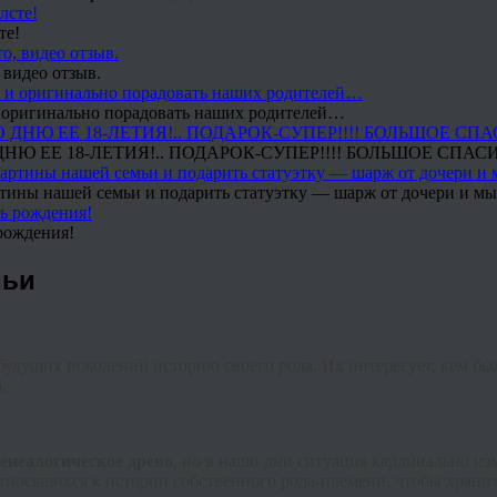
те!
 видео отзыв.
 и оригинально порадовать наших родителей…
Ю ЕЕ 18-ЛЕТИЯ!.. ПОДАРОК-СУПЕР!!!! БОЛЬШОЕ СПАС
тины нашей семьи и подарить статуэтку — шарж от дочери и мы 
рождения!
мьи
будущих поколений историю своего рода. Их интересует, кем б
.
генеалогическое древо
, но в наши дни ситуация кардинально из
тносящихся к истории собственного рода-племени, чтобы хранит