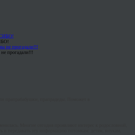
ИБО!
не прогадали!!!
ыли прапрабабушки, прапрадеды. Поможет в
менилась. Многие сегодня проявляют интерес к родословной,
ь и передавать эту информацию потомкам: детям, внукам,