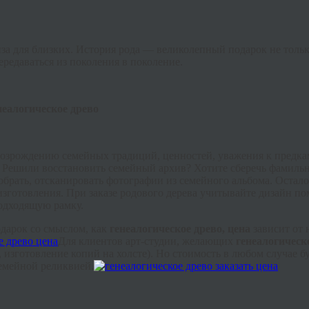
за для близких. История рода — великолепный подарок не толь
редаваться из поколения в поколение.
неалогическое древо
 возрождению семейных традиций, ценностей, уважения к предка
ату. Решили восстановить семейный архив? Хотите сберечь фамил
брать, отсканировать фотографии из семейного альбома. Осталос
изготовления. При заказе родового дерева учитывайте дизайн по
подходящую рамку.
дарок со смыслом, как
генеалогическое древо, цена
зависит от 
Для клиентов арт-студии, желающих
генеалогическ
изготовление копий на холсте). Но стоимость в любом случае бу
емейной реликвией.