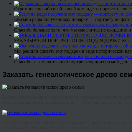
Огромное спасибо всей вашей команде за портрет на холс
Безумно рады полученному подарку — портрету по фото,
Спасибо большое за то, что мы смогли так не ожиданно
ЗАКАЗЫВАЛИ ПОРТРЕТ ПО ФОТО ДЛЯ ДОЧКИ КО ДН
Мы решили сделать ему подарок в виде исторической кар
Спасибо за замечательный портрет-сюрприз на мой день 
Заказать генеалогическое древо се
Большое число наших современников стремятся сохранить для 
этом
генеалогическое древо семьи
— уникальная история рода
Прежде люди не особенно задумывались о таком понятии, как
семейным традициям предков, хотят узнать побольше фактов, о