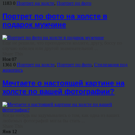
1183
0
Портрет на холсте
,
Портрет по фото
Портрет по фото на холсте в
подарок мужчине
Еще не решили, что преподнести коллеге, другу, боссу по
случаю юбилея или другой знаменательной ...
Share This
Ноя
07
1361
0
Портрет на холсте
,
Портрет по фото
,
Стилизация под
живопись
Мечтаете о настоящей картине на
холсте по вашей фотографии?
Когда-нибудь вы задумывались о том, как одна из ваших
любимых фотографий могла бы стать ...
Share This
Янв
12