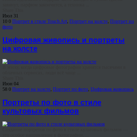
завянут, парфюм закончится, а техника ...
Share This
Июл
31
10
0
Портрет в стиле Touch Art
,
Портрет на холсте
,
Портрет по
фото
Цифровая живопись и портреты
на холсте
В эпоху, когда цифровые фотографии хранятся тысячами в
облачных сервисах, люди всё чаще ...
Share This
Июн
04
58
0
Портрет на холсте
,
Портрет по фото
,
Цифровая живопись
Портреты по фото в стиле
культовых фильмов
Создание портретов по фото в стиле культовых фильмов —
это особое направление в фотографии, ...