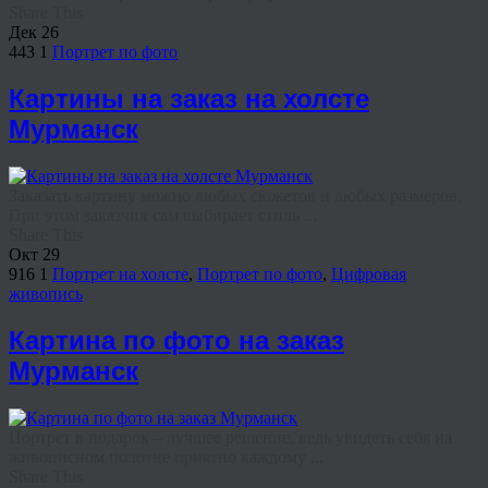
Share This
Дек
26
443
1
Портрет по фото
Картины на заказ на холсте
Мурманск
Заказать картину можно любых сюжетов и любых размеров.
При этом заказчик сам выбирает стиль ...
Share This
Окт
29
916
1
Портрет на холсте
,
Портрет по фото
,
Цифровая
живопись
Картина по фото на заказ
Мурманск
Портрет в подарок – лучшее решение, ведь увидеть себя на
живописном полотне приятно каждому ...
Share This