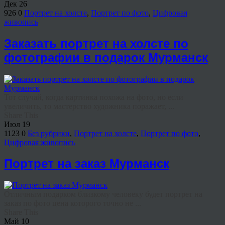
Дек
26
926
0
Портрет на холсте
,
Портрет по фото
,
Цифровая
живопись
Заказать портрет на холсте по
фотографии в подарок Мурманск
Тот случай, когда картинка похожа на фото, но если
увеличить, то мастерство художника поражает, ...
Share This
Июл
19
1123
0
Без рубрики
,
Портрет на холсте
,
Портрет по фото
,
Цифровая живопись
Портрет на заказ Мурманск
Отличным подарком близкому человеку будет портрет на
заказ по фото цена которого точно не ...
Share This
Май
10