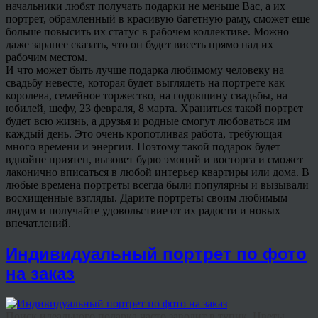
начальники любят получать подарки не меньше Вас, а их
портрет, обрамленный в красивую багетную раму, сможет еще
больше повысить их статус в рабочем коллективе. Можно
даже заранее сказать, что он будет висеть прямо над их
рабочим местом.
И что может быть лучше подарка любимому человеку на
свадьбу невесте, которая будет выглядеть на портрете как
королева, семейное торжество, на годовщину свадьбы, на
юбилей, шефу, 23 февраля, 8 марта. Храниться такой портрет
будет всю жизнь, а друзья и родные смогут любоваться им
каждый день. Это очень кропотливая работа, требующая
много времени и энергии. Поэтому такой подарок будет
вдвойне приятен, вызовет бурю эмоций и восторга и сможет
лаконично вписаться в любой интерьер квартиры или дома. В
любые времена портреты всегда были популярны и вызывали
восхищенные взгляды. Дарите портреты своим любимым
людям и получайте удовольствие от их радости и новых
впечатлений.
Индивидуальный портрет по фото
на заказ
Поиск идеального подарка часто заводит в тупик. Цветы