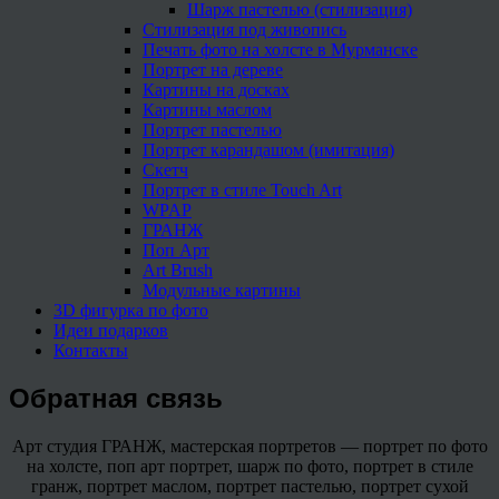
Шарж пастелью (стилизация)
Стилизация под живопись
Печать фото на холсте в Мурманске
Портрет на дереве
Картины на досках
Картины маслом
Портрет пастелью
Портрет карандашом (имитация)
Скетч
Портрет в стиле Touch Art
WPAP
ГРАНЖ
Поп Арт
Art Brush
Модульные картины
3D фигурка по фото
Идеи подарков
Контакты
Обратная связь
Арт студия ГРАНЖ, мастерская портретов — портрет по фото
на холсте, поп арт портрет, шарж по фото, портрет в стиле
гранж, портрет маслом, портрет пастелью, портрет сухой