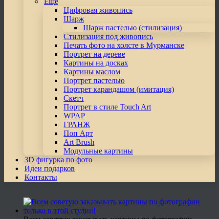
Еще
Цифровая живопись
Шарж
Шарж пастелью (стилизация)
Стилизация под живопись
Печать фото на холсте в Мурманске
Портрет на дереве
Картины на досках
Картины маслом
Портрет пастелью
Портрет карандашом (имитация)
Скетч
Портрет в стиле Touch Art
WPAP
ГРАНЖ
Поп Арт
Art Brush
Модульные картины
3D фигурка по фото
Идеи подарков
Контакты