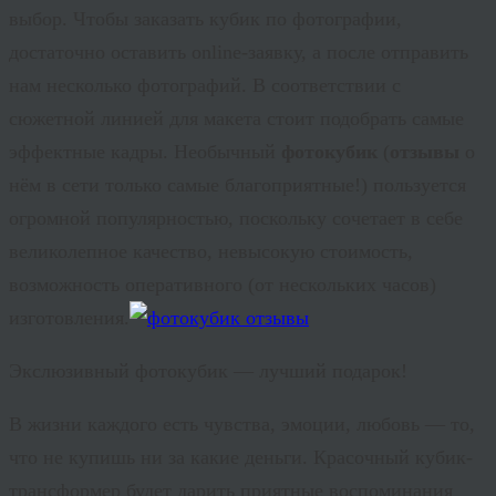
выбор. Чтобы заказать кубик по фотографии,
достаточно оставить online-заявку, а после отправить
нам несколько фотографий. В соответствии с
сюжетной линией для макета стоит подобрать самые
эффектные кадры. Необычный
фотокубик
(
отзывы
о
нём в сети только самые благоприятные!) пользуется
огромной популярностью, поскольку сочетает в себе
великолепное качество, невысокую стоимость,
возможность оперативного (от нескольких часов)
изготовления.
Экслюзивный фотокубик — лучший подарок!
В жизни каждого есть чувства, эмоции, любовь — то,
что не купишь ни за какие деньги. Красочный кубик-
трансформер будет дарить приятные воспоминания