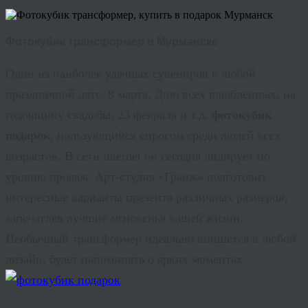
Фотокубик трансформер в Мурманске
Один из наиболее удачных сувениров к любой
праздничной дате: 8 марта, Дню всех влюбленных, на
годовщину свадьбы, 23 февраля и т.д.
фотокубик
подарок
, пользующийся спросом среди людей всех
возрастов. В сети internet он сегодня лидирует по
уровню продаж. Арт-студия «Гранж» подготовит
интересные варианты презента различных размеров,
запечатлев лучшие мгновенья вашей жизни.
Необычный трансформер идеально впишется в любой
дизайн, будет напоминать о ярких моментах.