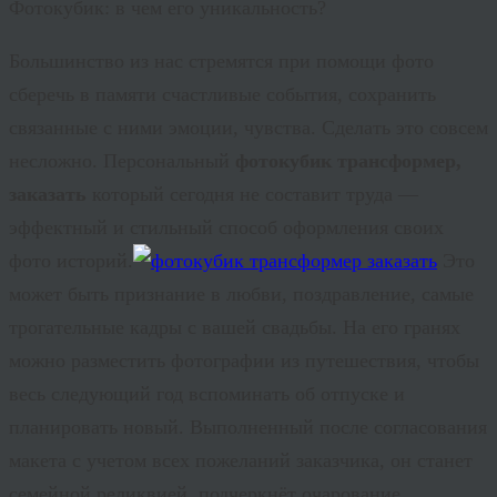
Фотокубик: в чем его уникальность?
Большинство из нас стремятся при помощи фото
сберечь в памяти счастливые события, сохранить
связанные с ними эмоции, чувства. Сделать это совсем
несложно. Персональный
фотокубик трансформер,
заказать
который сегодня не составит труда —
эффектный и стильный способ оформления своих
фото историй.
Это
может быть признание в любви, поздравление, самые
трогательные кадры с вашей свадьбы. На его гранях
можно разместить фотографии из путешествия, чтобы
весь следующий год вспоминать об отпуске и
планировать новый. Выполненный после согласования
макета с учетом всех пожеланий заказчика, он станет
семейной реликвией, подчеркнёт очарование,