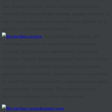
вам, вашим близким, станет источником радости,
позитива. Уникальный
фотокубик, купить
который на
сайте студии «Гранж» не только быстро, удобно, но и
выгодно — великолепный сюрприз.
Этот шикарный сувенир, без
сомнения, придётся по душе второй половинке,
лучшему другу, подруге, имениннику, родителям,
коллегам. Любите фотографировать? Делайте это хоть
каждый день. Создавайте собственную коллекцию
ярких фото-впечатлений, оформленных в виде кубика
по фото! Он будет напоминать о торжественных датах,
путешествиях, праздниках. Ведь именно из этих
радостных событий и состоит наша жизнь!