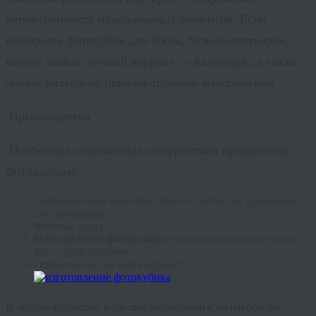
неповторимость незабываемых моментов. Если
выбираете фотокубик для босса, бизнес-партнеров,
коллег, самый лучший вариант — календарь, а также
любые визуально привлекательные изображения.
Преимущества
Необычная современная альтернатива привычному
фотоальбому.
Первоклассное качество: яркость, четкость, идеальная
цветопередача.
Честные цены.
Изготовление фотокубика
осуществляется мастерами
арт-студии вручную.
Оперативная доставка адресату.
В online-каталоге изделия нескольких размеров на