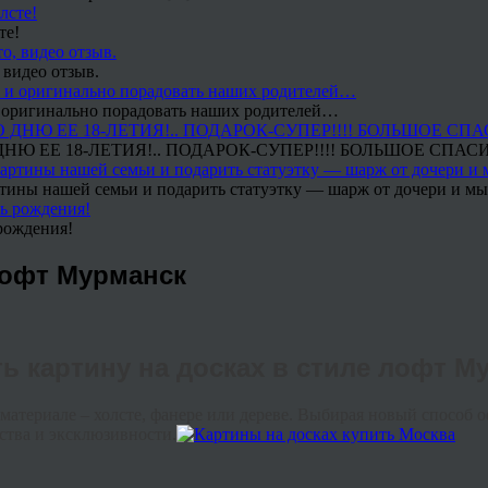
те!
 видео отзыв.
 и оригинально порадовать наших родителей…
Ю ЕЕ 18-ЛЕТИЯ!.. ПОДАРОК-СУПЕР!!!! БОЛЬШОЕ СПАС
тины нашей семьи и подарить статуэтку — шарж от дочери и мы 
рождения!
лофт Мурманск
ть картину на досках в стиле лофт М
териале – холсте, фанере или дереве. Выбирая новый способ о
ства и эксклюзивности.