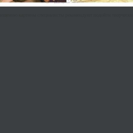
азмещению картины специалисты рекомендуют подойти творчески