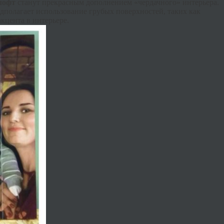
лофт
станут прекрасным дополнением «чердачного» интерьера.
дполагает использование грубых поверхностей, таких как
кцента в интерьере.