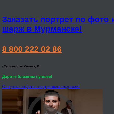
Заказать портрет по фото 
шарж в Мурманске!
8 800 222 02 86
г.Мурманск, ул. Сомова, 11
Дарите близким лучшее!
Статуэтка по фото с портретным сходством!