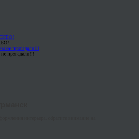
ИБО!
не прогадали!!!
урманск
формления интерьера, обратите внимание на