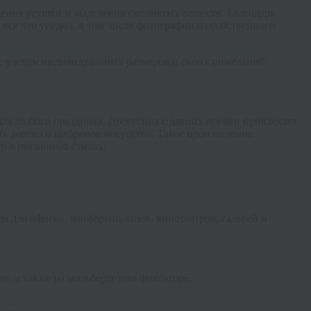
дения усушки и выделения смолистых веществ. Благодаря
все что угодно, в том числе фотографии из собственного
с учетом индивидуальных размеров и своих пожеланий.
ля любого праздника. Древесина с давних времен привлекает
ь дерево и цифровое искусство. Такое произведение
р в различных стилях:
 для офисов, конференц-залов, кинотеатров, галерей и
е, а также на мольберте или фиксаторе.