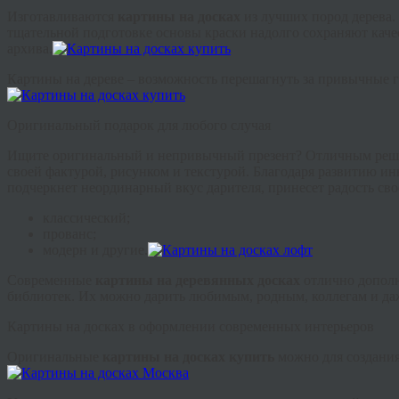
Изготавливаются
картины на досках
из лучших пород дерева.
тщательной подготовке основы краски надолго сохраняют качес
архива.
Картины на дереве – возможность перешагнуть за привычные г
Оригинальный подарок для любого случая
Ищите оригинальный и непривычный презент? Отличным реш
своей фактурой, рисунком и текстурой. Благодаря развитию и
подчеркнет неординарный вкус дарителя, принесет радость сво
классический;
прованс;
модерн и другие.
Современные
картины на деревянных досках
отлично дополн
библиотек. Их можно дарить любимым, родным, коллегам и даж
Картины на досках в оформлении современных интерьеров
Оригинальные
картины на досках купить
можно для создания