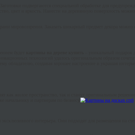
 Заготовки подвергаются специальной обработке для предупреж
тво, цвет и яркость. Нанести на деревянную поверхность можно 
рани мировоззрения. Заказать шикарный предмет декора можно 
ением будет
картины на дереве купить
–
уникальный подарок д
нновационных технологий удалось оригинальным образом сочетат
ему обладателю, создавая хорошее настроение и украшая интерье
ят как жилое пространство, так и станут оригинальным решением
е начальнику и партнерам по бизнесу.
 эксклюзивного интерьера. Они подходят для размещения на стен