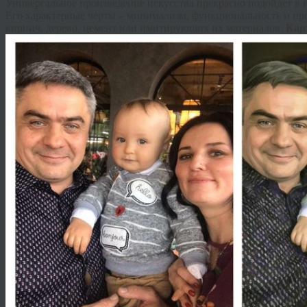
Универсальное произведение искусства прекрасно подойдет в 
Его характерные черты – минимализм, функциональность и про
кирпич, дерево, цемент или имитирующих их материалов.
Кар