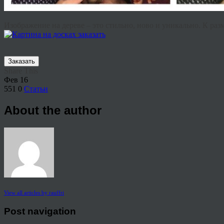
Изображение на дереве – это стильно, ново и уникально. К р
Заказать
Share This
Фев
16
551
0
Статьи
About the author
View all articles by rauffri
Post navigation