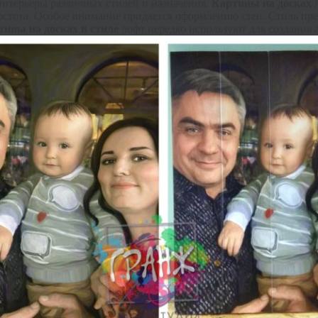
интерьеры различных стилей и назначения.
Картины на досках 
стота. Особое внимание придается оформлению стен. Стиль пре
тины на досках в стиле
лофт нередко используют для создания а