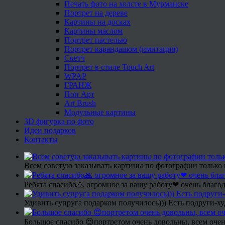
Печать фото на холсте в Мурманске
Портрет на дереве
Картины на досках
Картины маслом
Портрет пастелью
Портрет карандашом (имитация)
Скетч
Портрет в стиле Touch Art
WPAP
ГРАНЖ
Поп Арт
Art Brush
Модульные картины
3D фигурка по фото
Идеи подарков
Контакты
Всем советую заказывать картины по фотографии только 
Ребята спасибо🙏 огромное за вашу работу❤ очень благод
Удивить супруга подарком получилось))) Есть подруги-х
Большое спасибо 😍портретом очень довольны, всем очен