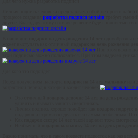
Для чего нужна разработка подписи
Личная подпись человека представляет собой не просто набор
процессе создания
разработка подписи онлайн
требует умений
другое. Благодаря этому готовое решение будет полностью соот
В наши дни
подарки на день рождения 14 лет
однообразны и ч
может выступать как отличный
подарок на день рождения дев
При этом важно по
этой подписью можно пользоваться. При этом владелец уникаль
Для кого это подойдет
Перед получением паспорта
подарок на 14 лет мальчику
или д
возрастной период в который входит человек.
Это отличный
подарок девочке 14 лет на день рождени
удивить и вызвать зависть сверстников.
Личная подпись хорошо подойдет как
подарок подруге н
подарков и стремятся сделать его самым необычным. Поэт
Как
подарок сестре 14 лет
такой вариант тоже смотрится
Необычный
подарок мальчику 14 лет на день рождения
Важно понимать, что в таком возрасте подросток как раз всту