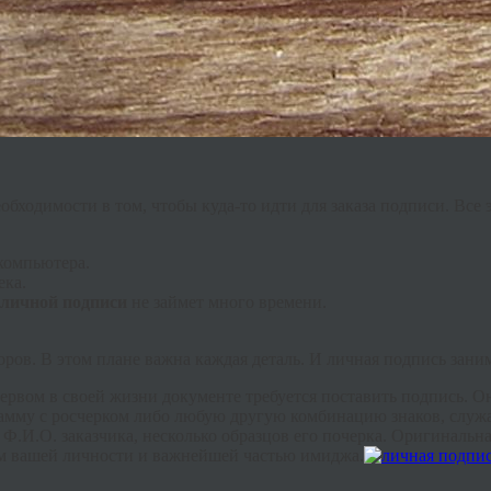
ходимости в том, чтобы куда-то идти для заказа подписи. Все э
 компьютера.
ека.
 личной подписи
не займет много времени.
ров. В этом плане важна каждая деталь. И личная подпись заним
ервом в своей жизни документе требуется поставить подпись. О
амму с росчерком либо любую другую комбинацию знаков, служ
Ф.И.О. заказчика, несколько образцов его почерка. Оригинальн
ем вашей личности и важнейшей частью имиджа.