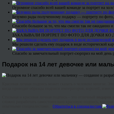
Огромное спасибо всей вашей команде за портрет на холс
Безумно рады полученному подарку — портрету по фото,
Спасибо большое за то, что мы смогли так не ожиданно
ЗАКАЗЫВАЛИ ПОРТРЕТ ПО ФОТО ДЛЯ ДОЧКИ КО ДН
Мы решили сделать ему подарок в виде исторической кар
Спасибо за замечательный портрет-сюрприз на мой день 
Подарок на 14 лет девочке или мал
Красивая личная подпись может сказать о человеке многое. Эт
когда приводят образцы подписи императоров, королей, извест
Стильная и красивая личная подпись – это отличный
подарок н
сложно разработать самостоятельно красивую подпись, которая 
опытными специалистами.
Обратиться к специалистам.