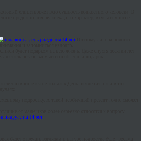
который олицетворяет всю сущность конкретного человека. В
чные предпочтения человека, его характер, вкусы и многое
Поэтому личная подпись
 внимания и запомниться надолго.
одписи будет подарком на всю жизнь. Даже спустя десятки лет
делал столь незабываемый и необычный подарок.
тлично впишется не только в День рождения, но и в тот
лучаях:
ременному подростку. А такой необычный презент точно сможет
отличие от мальчиков более серьезно относятся к вопросу
торая будет отвечать взглядам и натуре подростка будет весьма