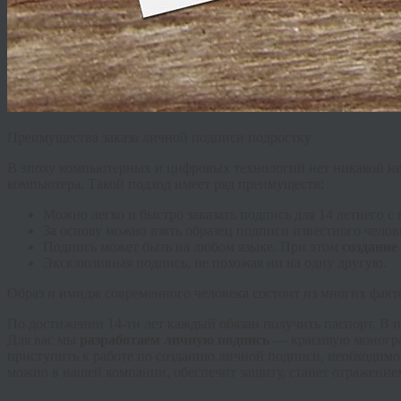
Преимущества заказа личной подписи подростку
В эпоху компьютерных и цифровых технологий нет никакой необ
компьютера. Такой подход имеет ряд преимуществ:
Можно легко и быстро заказать подпись для 14 летнего с
За основу можно взять образец подписи известного челов
Подпись может быть на любом языке. При этом
создание
Эксклюзивная подпись, не похожая ни на одну другую.
Образ и имидж современного человека состоит из многих факто
По достижении 14-ти лет каждый обязан получить паспорт. В п
Для вас мы
разработаем личную подпись —
красивую моногр
приступить к работе по созданию личной подписи, необходимо 
можно в нашей компании, обеспечит защиту, станет отражени