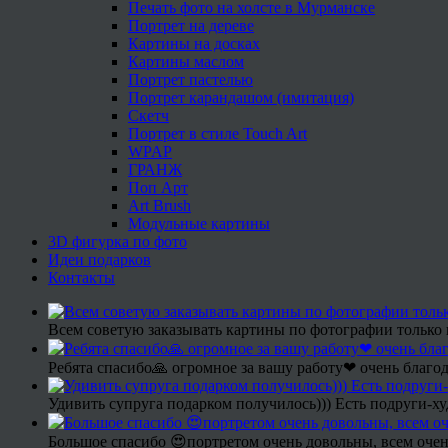
Печать фото на холсте в Мурманске
Портрет на дереве
Картины на досках
Картины маслом
Портрет пастелью
Портрет карандашом (имитация)
Скетч
Портрет в стиле Touch Art
WPAP
ГРАНЖ
Поп Арт
Art Brush
Модульные картины
3D фигурка по фото
Идеи подарков
Контакты
Всем советую заказывать картины по фотографии только 
Ребята спасибо🙏 огромное за вашу работу❤ очень благод
Удивить супруга подарком получилось))) Есть подруги-х
Большое спасибо 😍портретом очень довольны, всем очен