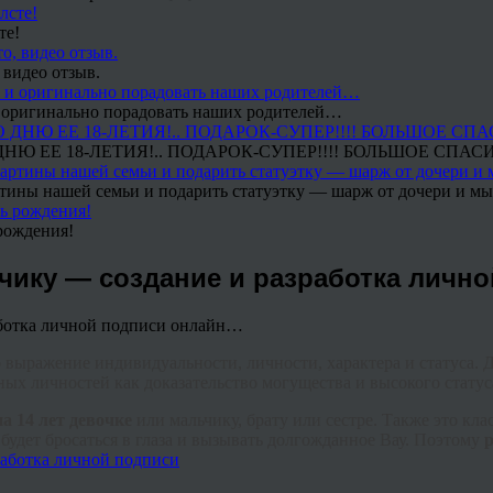
те!
 видео отзыв.
 и оригинально порадовать наших родителей…
Ю ЕЕ 18-ЛЕТИЯ!.. ПОДАРОК-СУПЕР!!!! БОЛЬШОЕ СПАС
тины нашей семьи и подарить статуэтку — шарж от дочери и мы 
рождения!
ьчику — создание и разработка лич
о выражение индивидуальности, личности, характера и статуса. 
ных личностей как доказательство могущества и высокого статус
а 14 лет девочке
или мальчику, брату или сестре. Также это кл
будет бросаться в глаза и вызывать долгожданное Вау. Поэтому