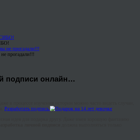
ИБО!
не прогадали!!!
ной подписи онлайн…
Даже в процессе изучения истории можно часто видеть случаи,
а.
Разработать подпись.
ассная идея для подарка другу. Даже имея хорошую фантазию
разработка личной подписи
должна выполняться только