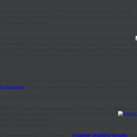
 бессмысленных символов. Это небольшой графический элемент, 
 и навыков, большого опыта. При этом специалист учитывает ли
ветствовать владельцу.
асто скучны. Сложно найти что-то интересное и оригинальное.
очке 14 лет
или мальчику. Такой презент точно не останется без
нимать, что
подарок на день рождения подруге 14 лет
в виде п
ной подписи будет с теплотой в сердце вспоминать того, кто с
евочке может стать необычным и оригинальным решением. Это о
Такой подарок можно рассматривать в следующих с
я
от родителей. Каждый родитель знает, как сложно угодить сов
а 14 лет
от друзей, одноклассников, лучшей подруги. Девочки в 
ому подпись на заказ отлично подойдет в таком случае.
 весьма привлекательно.
могут сделать родители или друзья.
пает во взрослую жизнь. Поэтому и
создание подписи онлайн
, ко