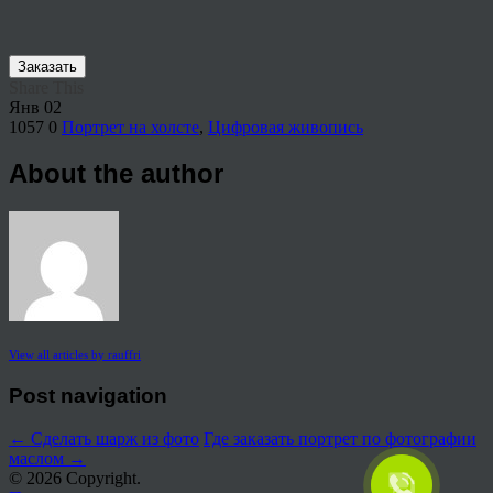
Заказать
Share This
Янв
02
1057
0
Портрет на холсте
,
Цифровая живопись
About the author
View all articles by rauffri
Post navigation
←
Сделать шарж из фото
Где заказать портрет по фотографии
маслом
→
© 2026 Copyright.