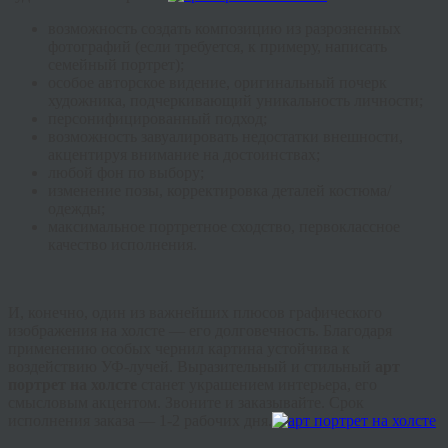
возможность создать композицию из разрозненных
фотографий (если требуется, к примеру, написать
семейный портрет);
особое авторское видение, оригинальный почерк
художника, подчеркивающий уникальность личности;
персонифицированный подход;
возможность завуалировать недостатки внешности,
акцентируя внимание на достоинствах;
любой фон по выбору;
изменение позы, корректировка деталей костюма/
одежды;
максимальное портретное сходство, первоклассное
качество исполнения.
И, конечно, один из важнейших плюсов графического
изображения на холсте — его долговечность. Благодаря
применению особых чернил картина устойчива к
воздействию УФ-лучей. Выразительный и стильный
арт
портрет на холсте
станет украшением интерьера, его
смысловым акцентом. Звоните и заказывайте. Срок
исполнения заказа — 1-2 рабочих дня.