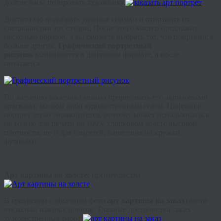
долгие часы позировать художнику.
Достаточно подобрать удачные снимки и отправить их
специалистам арт студии. После этого мастер предложит
несколько образов, а вы сможете выбрать тот, что понравился
больше других.
Графический портретный
рисунок
выполняется в цифровом формате, а после
печатается.
По желанию заказчика можно прорисовать его акриловыми
красками, маслом либо художественным гелем. Цифровой
портрет легко тиражируется, поэтому может использоваться
не только для печати на 100% хлопковом холсте высокой
плотности, но и для
соцсетей
, нанесения на кружки,
футболки.
Арт картины на холсте:
преимущества
В сравнении с обычным фото
арт картины на заказ
имеют
несколько важных плюсов. Главные достоинства таких
художественных работ: