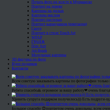
Печать фото на холсте в Мурманске
Портрет на дереве
Картины на досках
Картины маслом
Портрет пастелью
Портрет карандашом (имитация)
Скетч
Портрет в стиле Touch Art
WPAP
ГРАНЖ
Поп Арт
Art Brush
Модульные картины
3D фигурка по фото
Идеи подарков
Контакты
Всем советую заказывать картины по фотографии только 
Ребята спасибо🙏 огромное за вашу работу❤ очень благод
Удивить супруга подарком получилось))) Есть подруги-х
Большое спасибо 😍портретом очень довольны, всем очен