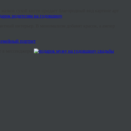
мазков сухой кисти придает благородный вид картине арт
антный интерьер. В минимализм добавят красок, а ампир
е в мессенджеры.