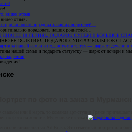
те!
 видео отзыв.
 и оригинально порадовать наших родителей…
Ю ЕЕ 18-ЛЕТИЯ!.. ПОДАРОК-СУПЕР!!!! БОЛЬШОЕ СПАС
тины нашей семьи и подарить статуэтку — шарж от дочери и мы 
рождения!
нске
Портрет по фото на заказ в Мурманск
 свадьбы или 8 марта, то команда арт-студии Гранж приглашает
т по фото на холсте в Мурманске на заказ.
ется оригинальностью Art Brush. Это семейный портрет или бли