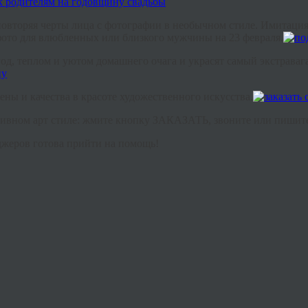
вторяя черты лица с фотографии в необычном стиле. Имитация 
фото для влюбленных или близкого мужчины на 23 февраля.
д, теплом и уютом домашнего очага и украсят самый экстраваг
ены и качества в красоте художественного искусства.
ативном арт стиле: жмите кнопку ЗАКАЗАТЬ, звоните или пишит
жеров готова прийти на помощь!