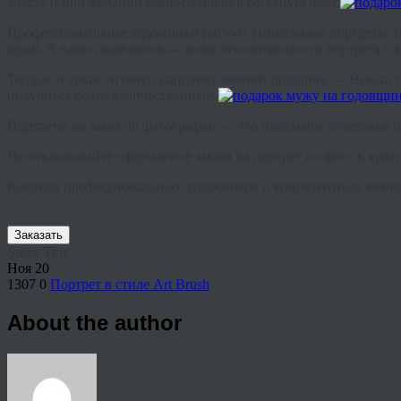
холсте и при желании оформленный в багетную раму.
Профессиональные художники рисуют уникальные портреты, по
браш. А ваши пожелания — залог неповторимости портрета с 
Теплые и яркие оттенки наполнят зимний праздник — Новый го
получится более величественным.
Портреты на заказ по фотографии — это идеальное сочетание ц
Не откладывайте оформление заказа на портрет по фото в кре
Команда профессиональных художников и компетентных менед
Заказать
Share This
Ноя
20
1307
0
Портрет в стиле Art Brush
About the author