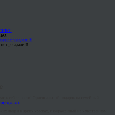
ИБО!
не прогадали!!!
е
 вас к себе в гости! Оригинальный подарок на семейный
зких людей в ярких красках, изображенный на качественном