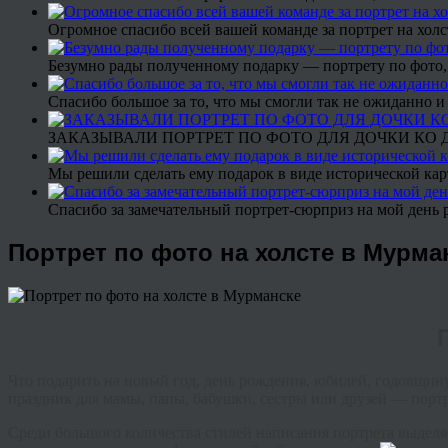
Огромное спасибо всей вашей команде за портрет на холс
Безумно рады полученному подарку — портрету по фото,
Спасибо большое за то, что мы смогли так не ожиданно
ЗАКАЗЫВАЛИ ПОРТРЕТ ПО ФОТО ДЛЯ ДОЧКИ КО ДН
Мы решили сделать ему подарок в виде исторической кар
Спасибо за замечательный портрет-сюрприз на мой день 
Портрет по фото на холсте в Мурма
Что подарить на новый год, день рождения, юбилей, годовщину
праздник для мамы, папы, бабушки, сестры или друзей — портре
Среди большого количества стилей написания портрета выделя