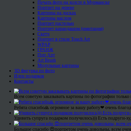
Печать фото на холсте в Мурманске
Портрет на дереве
Картины на досках
Картины маслом
Портрет пастелью
Портрет карандашом (имитация)
Скетч
Портрет в стиле Touch Art
WPAP
ГРАНЖ
Поп Арт
Art Brush
Модульные картины
3D фигурка по фото
Идеи подарков
Контакты
Всем советую заказывать картины по фотографии только 
Ребята спасибо🙏 огромное за вашу работу❤ очень благод
Удивить супруга подарком получилось))) Есть подруги-х
Большое спасибо 😍портретом очень довольны, всем очен