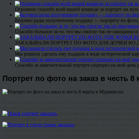
Огромное спасибо всей вашей команде за портрет на холс
Безумно рады полученному подарку — портрету по фото,
Спасибо большое за то, что мы смогли так не ожиданно
ЗАКАЗЫВАЛИ ПОРТРЕТ ПО ФОТО ДЛЯ ДОЧКИ КО ДН
Мы решили сделать ему подарок в виде исторической кар
Спасибо за замечательный портрет-сюрприз на мой день 
Портрет по фото на заказ в честь 8
В
жизни
каждого
мужчины
есть
свои
любимые
женщины
.
Ден
полагается
дарить
подарки
своим
любимым
.
А
в
подарке
,
как
и
Давно
известно
,
что
одним
из
лучших
стилей
в
оформлении
портретов
.
В
этом
году
особенно
пользу
Концепция
этой
техники
порт
прошлого
века
.
Его
отличают
некоторая
стильная
небрежность
исполнения
несёт
в
себе
заряд
неповторимой
творческой
энерг