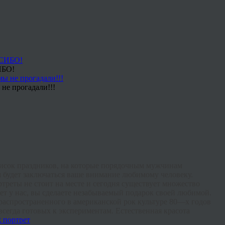
ИБО!
не прогадали!!!
исок
праздников
,
на
которые
порядочным
мужчинам
м
будет
заключаться
ваше
внимание
любимому
человеку
.
ртреты
не
стоит
на
месте
и
сегодня
существует
множество
ет
у
нас
,
вы
сделаете
незабываемый
подарок
своей
любимой
.
распространенного
в
американской
рок
культуре
80
—
х
годов
всегда
готовых
к
экспериментам
.
Естественная
красота