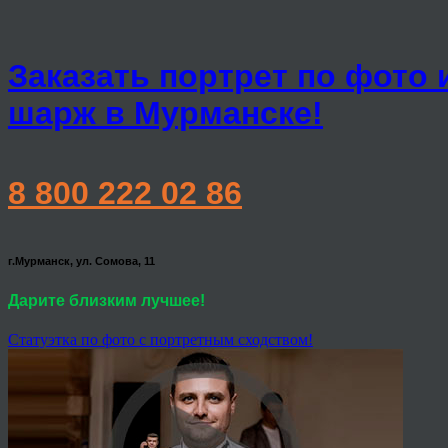
Заказать портрет по фото 
шарж в Мурманске!
8 800 222 02 86
г.Мурманск, ул. Сомова, 11
Дарите близким лучшее!
Статуэтка по фото с портретным сходством!