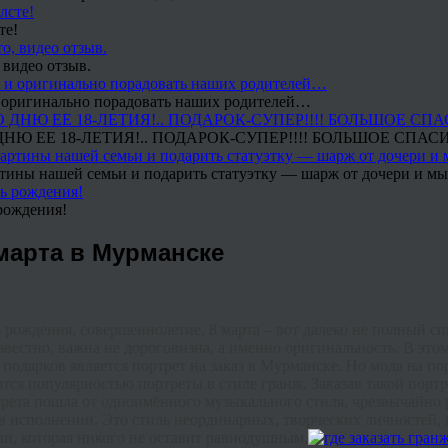
те!
 видео отзыв.
 и оригинально порадовать наших родителей…
Ю ЕЕ 18-ЛЕТИЯ!.. ПОДАРОК-СУПЕР!!!! БОЛЬШОЕ СПАС
тины нашей семьи и подарить статуэтку — шарж от дочери и мы 
рождения!
 марта в Мурманске
ь
рождения
,
совершеннолетие
,
8
марта
–
вот
далеко
не
полный
сп
звестно
,
важна
не
дороговизна
,
а
именно
оригинальность
.
В
это
подарков
является
портрет на заказ в Мурманске
.
Но
мода
на
по
ются
популярностью
портреты
в
стиле
гранж
.
Заказав
такой
портр
рета
пошла
от
одноимённого
музыкального
стиля
,
чрезвычайно
в
исполнении
.
Это
стиль
неординарных
,
творческих
личностей
,
ии
,
которая
никого
не
оставит
равнодушным
.