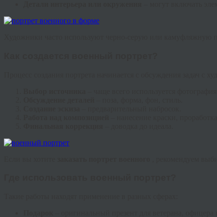
Детали интерьера или окружения
– могут включать эле
Художники часто используют черно-серую или камуфляжную па
Как создается военный портрет?
Процесс создания портрета начинается с обсуждения задач с х
Выбор источника
– чаще всего используется фотография
Обсуждение деталей
– поза, форма, фон, стиль.
Создание эскиза
– предварительный набросок.
Работа над композицией
– нанесение краски, проработка
Финальная коррекция
– доводка до идеала.
Если вы хотите
заказать портрет военного
, рекомендуем выб
Где использовать военный портрет?
Такие работы находят применение в разных сферах:
Подарок
– оригинальный презент для ветерана, офицера 