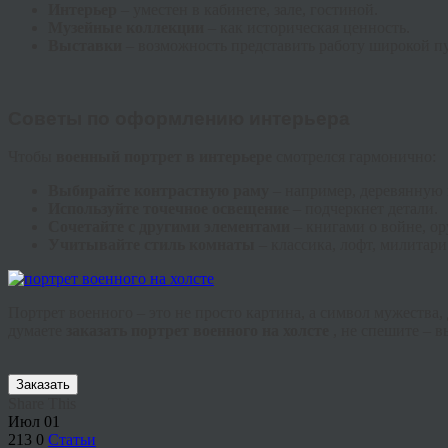
Интерьер
– уместен в кабинете, зале, гостиной.
Музейные коллекции
– как историческая ценность.
Выставки
– возможность представить работу широкой п
Советы по оформлению интерьера
Чтобы
военный портрет в интерьере
смотрелся гармонично:
Выбирайте контрастную раму
– например, деревянную
Используйте точечное освещение
– подчеркнет детали.
Сочетайте с другими элементами
– книгами о войне, о
Учитывайте стиль комнаты
– классика, лофт, милитари
Портрет военного – это не просто картина, а символ мужества
думаете
заказать портрет военного на холсте
, не спешите – 
Заказать
Share This
Июл
01
213
0
Статьи