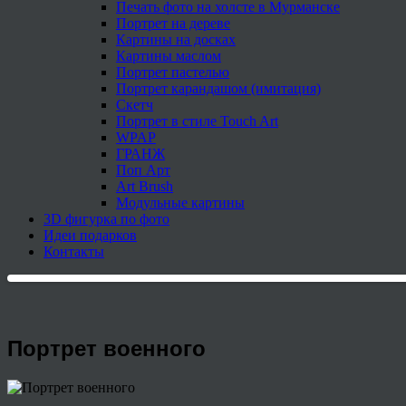
Печать фото на холсте в Мурманске
Портрет на дереве
Картины на досках
Картины маслом
Портрет пастелью
Портрет карандашом (имитация)
Скетч
Портрет в стиле Touch Art
WPAP
ГРАНЖ
Поп Арт
Art Brush
Модульные картины
3D фигурка по фото
Идеи подарков
Контакты
Портрет военного