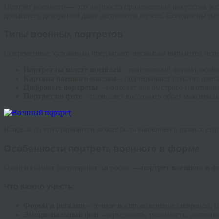
Портрет военного — это не просто произведение искусства, а 
домашнего декора или даже экспонатов музеев. Сегодня мы расс
Типы военных портретов
Современные художники предлагают несколько вариантов исп
Портрет на холсте военный
– популярный формат, особ
Картина военного маслом
– подчеркивает глубину цвета
Цифровые портреты
– подходят для быстрого изготовле
Портрет по фото
– позволяет воссоздать образ максималь
Каждый из этих вариантов может быть выполнен в разных стиля
Особенности портрета военного в форме
Один из самых популярных запросов —
портрет военного в 
Что важно учесть:
Форма и регалии
– точное воспроизведение шевронов, п
Эмоциональный фон
– серьезность, решимость, достоин