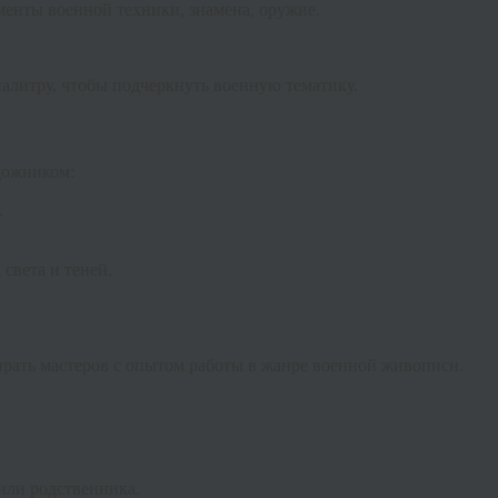
менты военной техники, знамена, оружие.
литру, чтобы подчеркнуть военную тематику.
удожником:
.
 света и теней.
ирать мастеров с опытом работы в жанре военной живописи.
или родственника.