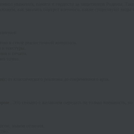
символ уважения, памяти и гордости за защитников Родины. Таки
кажем, как заказать портрет военного, какие существуют виды т
олнения:
енно в стиле реалистичной живописи.
 и текстуры.
ния и печати.
но точно.
х: от классического реализма до современного арта.
форме
. Это связано с желанием передать не только внешность, но 
огон, знаков отличия.
ство.