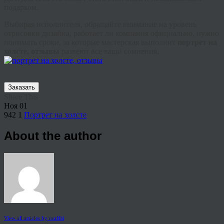
подарком.
Выбирая исполнителя, обращайте внимание на уровень
отрисовки дизайна, работает ли компания официально, нужно
понимать сроки, за которые мастерская выполнит
портрет на
холсте, отзывы
развеют все ваши сомнения.
Заказать
Share This
Ноя
01
942
1
Портрет на холсте
About the author
View all articles by rauffri