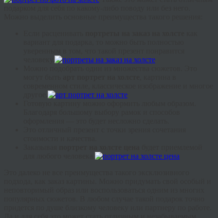
подарком для себя по какому-либо поводу или без него.
Можно выделить основные преимущества такого решения:
Если расценивать
портреты на заказ на холсте
как
вариант для подарка, то можно быть полностью
уверенным в том, что такой презент понравится
человеку.
Можно подобрать один из множества сюжетов. Это
могут быть
арт портрет на холсте
, картина в
современном стиле, классическое изображение и многое
другое.
Готовую картину можно оформить любым образом.
Благодаря большому выбору рамок и способов
оформления — это будет несложно сделать.
Это отличный презент с точки зрения сочетания
стоимости и качества.
Заказывая
портрет на холсте цена
будет приемлемой
для любого человека.
Это далеко не все преимущества такого эксклюзивного
подхода, как заказ картины. Можно придумать свой особый и
неповторимый образ или воспользоваться одним из многих
популярных сюжетов. В любом случае такой подарок точно
придется по душе близкому человеку или партнеру по работе.
Да и для себя это может стать отличным и незабываемым