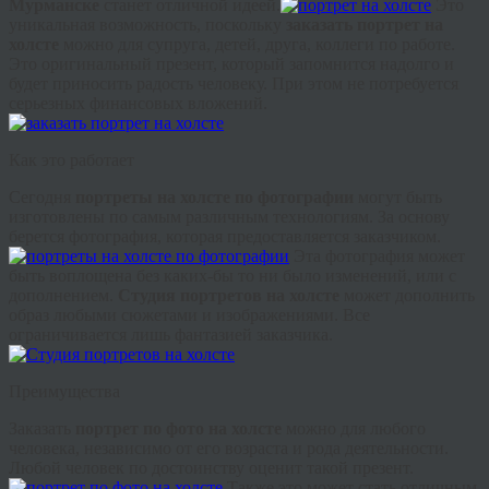
Мурманске
станет отличной идеей.
Это
уникальная возможность, поскольку
заказать портрет на
холсте
можно для супруга, детей, друга, коллеги по работе.
Это оригинальный презент, который запомнится надолго и
будет приносить радость человеку. При этом не потребуется
серьезных финансовых вложений.
Как это работает
Сегодня
портреты на холсте по фотографии
могут быть
изготовлены по самым различным технологиям. За основу
берется фотография, которая предоставляется заказчиком.
Эта фотография может
быть воплощена без каких-бы то ни было изменений, или с
дополнением.
Студия портретов на холсте
может дополнить
образ любыми сюжетами и изображениями. Все
ограничивается лишь фантазией заказчика.
Преимущества
Заказать
портрет по фото на холсте
можно для любого
человека, независимо от его возраста и рода деятельности.
Любой человек по достоинству оценит такой презент.
Также это может стать отличным