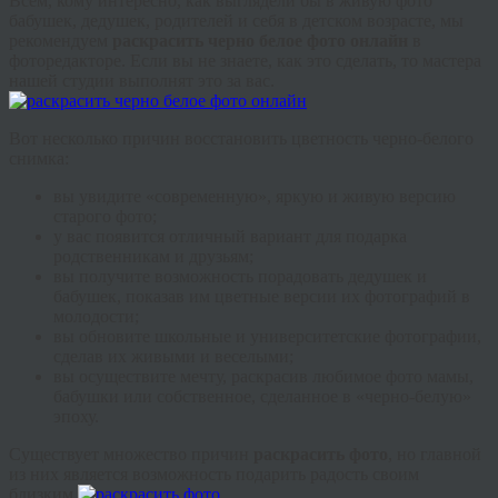
Всем, кому интересно, как выглядели бы в живую фото
бабушек, дедушек, родителей и себя в детском возрасте, мы
рекомендуем
раскрасить черно белое фото онлайн
в
фоторедакторе. Если вы не знаете, как это сделать, то мастера
нашей студии выполнят это за вас.
Вот несколько причин восстановить цветность черно-белого
снимка:
вы увидите «современную», яркую и живую версию
старого фото;
у вас появится отличный вариант для подарка
родственникам и друзьям;
вы получите возможность порадовать дедушек и
бабушек, показав им цветные версии их фотографий в
молодости;
вы обновите школьные и университетские фотографии,
сделав их живыми и веселыми;
вы осуществите мечту, раскрасив любимое фото мамы,
бабушки или собственное, сделанное в «черно-белую»
эпоху.
Существует множество причин
раскрасить фото
, но главной
из них является возможность подарить радость своим
близким.