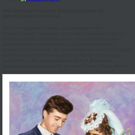
Как проходит процесс раскрашивания ч/б
фотографии в цветную
Как и реставрация снимков, раскрашивание фото
осуществляется с помощью программы Photoshop и других
фоторедакторов. Обработка фото – комплексный процесс,
требующий от мастера высокого профессионализма и
художественного чутья. При раскрашивании важно подобрать
максимально естественные цвета, чтобы фото выглядело
реалистично. Мы
раскрашиваем фото в фотошопе
,
придерживаясь натуральной цветовой гаммы. Также можно
заказать раскрашивание в цветах по вашему желанию.