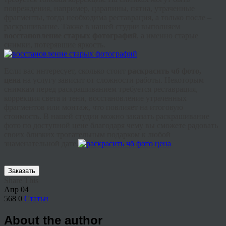
повреждения, например, царапины, пятна, утраченные
фрагменты, тогда необходима реставрация, а только после –
раскрашивание. Также в нашей студии выполняем
восстановление старых фотографий
, а именно старые
снимки, потерявшие яркость.
Если вас интересует, сколько стоит
раскрасить чб фото,
цена
на услугу зависит от сложности работы. Некоторым
снимкам перед раскрашиванием требуется реставрация,
коррекция света и тени, восстановление утраченных
фрагментов или монтаж, что повлияет на итоговую
стоимость. В нашей студии можно заказать раскрашивание
фото по доступной цене благодаря чему вы сможете радовать
своих близких трогательным подарком к любой
знаменательной дате.
Заказать
Share This
Апр
04
568
0
Статьи
About the author