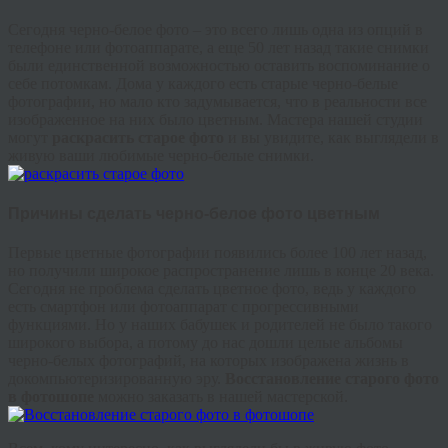
Сегодня черно-белое фото – это всего лишь одна из опций в
телефоне или фотоаппарате, а еще 50 лет назад такие снимки
были единственной возможностью оставить воспоминание о
себе потомкам. Дома у каждого есть старые черно-белые
фотографии, но мало кто задумывается, что в реальности все
изображенное на них было цветным. Мастера нашей студии
могут
раскрасить старое фото
и вы увидите, как выглядели в
живую ваши любимые черно-белые снимки.
Причины сделать черно-белое фото цветным
Первые цветные фотографии появились более 100 лет назад,
но получили широкое распространение лишь в конце 20 века.
Сегодня не проблема сделать цветное фото, ведь у каждого
есть смартфон или фотоаппарат с прогрессивными
функциями. Но у наших бабушек и родителей не было такого
широкого выбора, а потому до нас дошли целые альбомы
черно-белых фотографий, на которых изображена жизнь в
докомпьютеризированную эру.
Восстановление старого фото
в фотошопе
можно заказать в нашей мастерской.