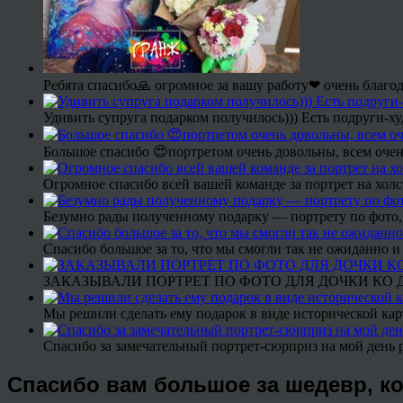
Ребята спасибо🙏 огромное за вашу работу❤ очень благод
Удивить супруга подарком получилось))) Есть подруги-х
Большое спасибо 😍портретом очень довольны, всем очен
Огромное спасибо всей вашей команде за портрет на холс
Безумно рады полученному подарку — портрету по фото,
Спасибо большое за то, что мы смогли так не ожиданно
ЗАКАЗЫВАЛИ ПОРТРЕТ ПО ФОТО ДЛЯ ДОЧКИ КО ДН
Мы решили сделать ему подарок в виде исторической кар
Спасибо за замечательный портрет-сюрприз на мой день 
Спасибо вам большое за шедевр, к