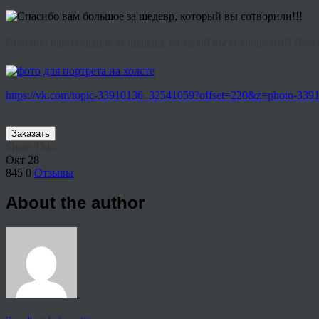
Спасибо вам большое за шедевр, который вы сотворили!!! Нам 
https://vk.com/topic-33910136_32541059?offset=220&z=photo-3
Заказать
Share This
Окт
28
845
0
Отзывы
About the author