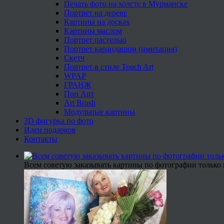
Печать фото на холсте в Мурманске
Портрет на дереве
Картины на досках
Картины маслом
Портрет пастелью
Портрет карандашом (имитация)
Скетч
Портрет в стиле Touch Art
WPAP
ГРАНЖ
Поп Арт
Art Brush
Модульные картины
3D фигурка по фото
Идеи подарков
Контакты
Всем советую заказывать картины по фотографии только 