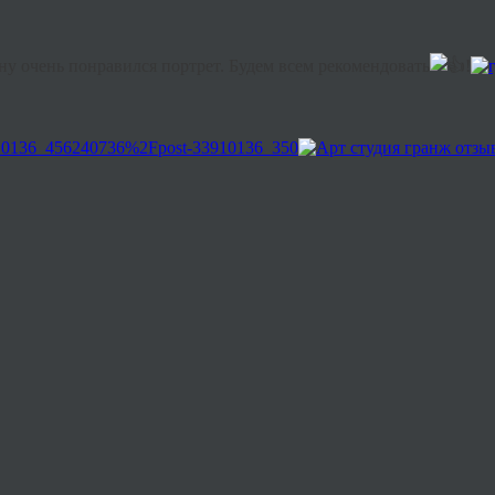
ну очень понравился портрет. Будем всем рекомендовать
!
3910136_456240736%2Fpost-33910136_350