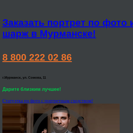
Заказать портрет по фото 
шарж в Мурманске!
8 800 222 02 86
г.Мурманск, ул. Сомова, 11
Дарите близким лучшее!
Статуэтка по фото с портретным сходством!