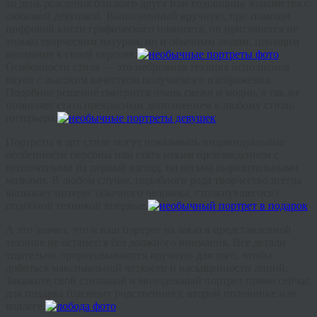
то день рождения близкого друга или годовщина знакомства с
любимой девушкой. Выполненный вручную, при помощи
цифровой кисти графического планшета, он приглянется не
только творческим натурам, но и обычным людям, ценящим
внимание к своей персоне.
Особенности стиля — это небрежная техника исполнения
вкупе с высоким качеством получаемого изображения.
Подобное решение смотрится очень свежо и модно, а так же
позволяет стать прекрасным дополнением к любому стилю
интерьера.
Портреты в арт стиле могут показывать индивидуальные
особенности персоны или стать неким произведением с
непонятными на первый взгляд, но весьма выразительными
мазками. В любом случае, подобного рода творчество всегда
вызывает интерес обычного человека, столкнувшегося с
подобной техникой впервые.
А это значит, что и ваш портрет на заказ в представленной
технике не останется без должного внимания. Все детали
тщательно прорисовываются вручную для того, чтобы
добиться максимальной четкости и насыщенности линий.
Закажите свой стильный и молодежный портрет прямо сейчас
для подарка близкому родственнику, второй половинке или
коллеге.