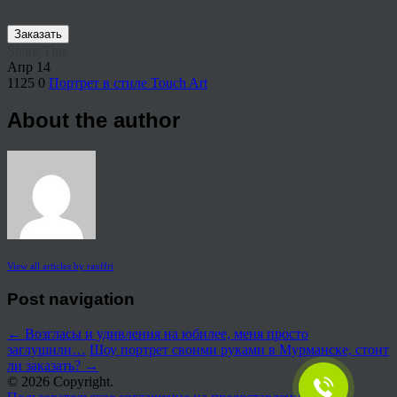
Заказать
Share This
Апр
14
1125
0
Портрет в стиле Touch Art
About the author
View all articles by rauffri
Post navigation
←
Возгласы и удивления на юбилее, меня просто
заглушили…
Шоу портрет своими руками в Мурманске, стоит
ли заказать?
→
© 2026 Copyright.