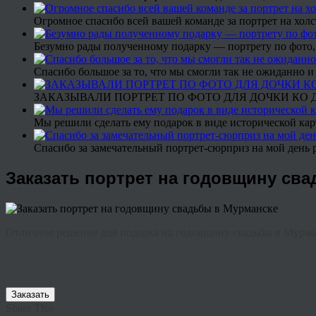
Огромное спасибо всей вашей команде за портрет на холс
Безумно рады полученному подарку — портрету по фото,
Спасибо большое за то, что мы смогли так не ожиданно
ЗАКАЗЫВАЛИ ПОРТРЕТ ПО ФОТО ДЛЯ ДОЧКИ КО ДН
Мы решили сделать ему подарок в виде исторической кар
Спасибо за замечательный портрет-сюрприз на мой день 
Заказать портрет на годовщину св
Отличное решение для подарка на годовщину свадьбы в Мурм
Заказать
Share This