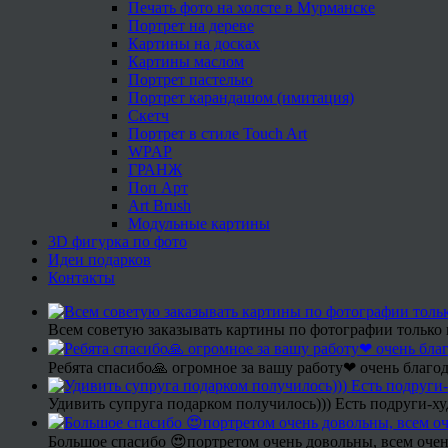
Печать фото на холсте в Мурманске
Портрет на дереве
Картины на досках
Картины маслом
Портрет пастелью
Портрет карандашом (имитация)
Скетч
Портрет в стиле Touch Art
WPAP
ГРАНЖ
Поп Арт
Art Brush
Модульные картины
3D фигурка по фото
Идеи подарков
Контакты
Всем советую заказывать картины по фотографии только 
Ребята спасибо🙏 огромное за вашу работу❤ очень благод
Удивить супруга подарком получилось))) Есть подруги-х
Большое спасибо 😍портретом очень довольны, всем очен