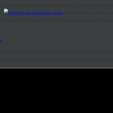
 такими работами стены своих домов.
Портретная жив
е.
Презентуйте картину, вып
е юбиляру на торжество. Мы предлагаем различные вари
ва. В ассортименте студии картины, написанные маслом
ушенные клиенты, чтобы пополнить личную коллекцию и