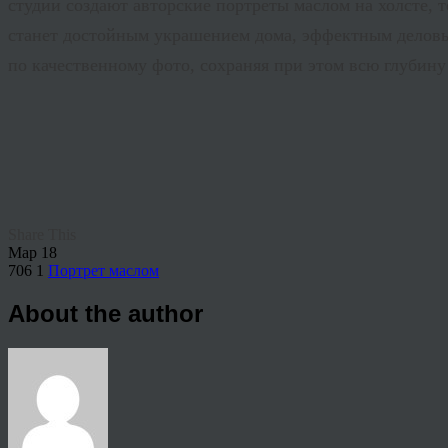
студии создают авторские портреты маслом на холсте, 
станет достойным украшением дома, эффектным деловы
по качественному фото, сохраняя при этом всю глубин
Share This
Мар
18
706
1
Портрет маслом
About the author