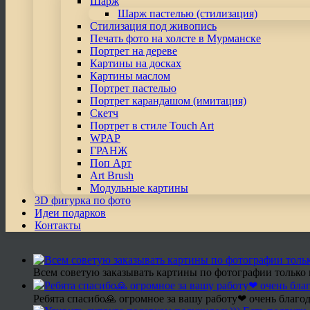
Шарж
Шарж пастелью (стилизация)
Стилизация под живопись
Печать фото на холсте в Мурманске
Портрет на дереве
Картины на досках
Картины маслом
Портрет пастелью
Портрет карандашом (имитация)
Скетч
Портрет в стиле Touch Art
WPAP
ГРАНЖ
Поп Арт
Art Brush
Модульные картины
3D фигурка по фото
Идеи подарков
Контакты
Всем советую заказывать картины по фотографии только 
Ребята спасибо🙏 огромное за вашу работу❤ очень благод