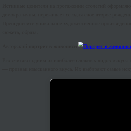
Истинные ценители на протяжении столетий оформляют
демократичны, переживает сегодня свое второе рождени
Преподнесите уникальное художественное произведени
сюжета, образа.
Авторский
портрет в живописи
Его считают одним из наиболее сложных видов искусст
— признак изысканного вкуса. Их выбирают самые иск