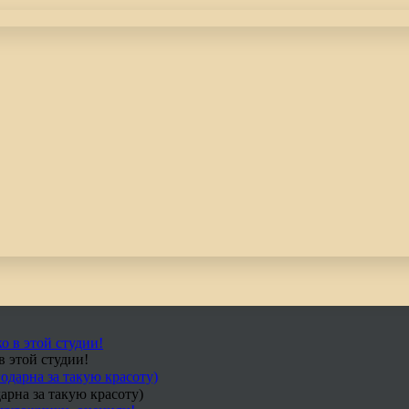
в этой студии!
арна за такую красоту)