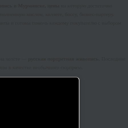
опись в Мурманске, цены
на которую достаточно
олненную маслом, коллеге, боссу, бизнес-партеру.
анты и готовы помочь каждому покупателю с выбором
 на холсте —
русская портретная живопись.
Последние
ли в качестве необычного сюрприза.