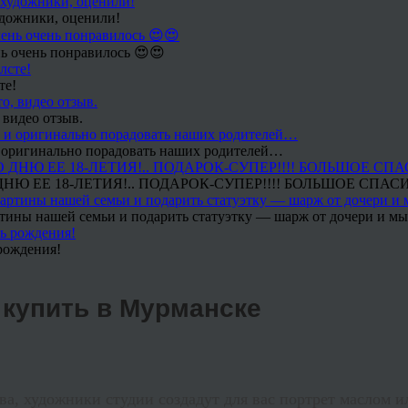
удожники, оценили!
ь очень понравилось 😍😍
те!
 видео отзыв.
 и оригинально порадовать наших родителей…
Ю ЕЕ 18-ЛЕТИЯ!.. ПОДАРОК-СУПЕР!!!! БОЛЬШОЕ СПАС
тины нашей семьи и подарить статуэтку — шарж от дочери и мы 
рождения!
 купить в Мурманске
ва, художники студии создадут для вас портрет маслом и