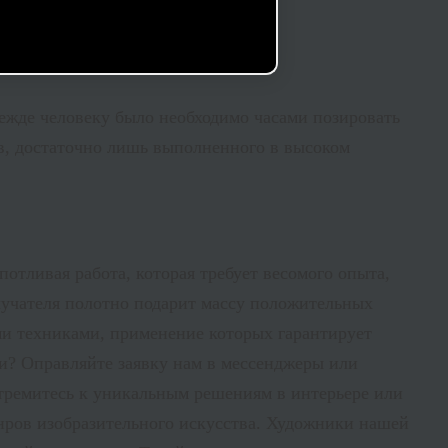
режде человеку было необходимо часами позировать
тв, достаточно лишь выполненного в высоком
отливая работа, которая требует весомого опыта,
лучателя полотно подарит массу положительных
 техниками, применение которых гарантирует
ги? Оправляйте заявку нам в мессенджеры или
тремитесь к уникальным решениям в интерьере или
ров изобразительного искусства. Художники нашей