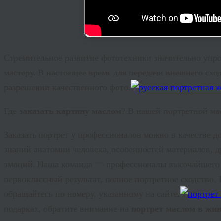
Стремительное развитие фототехники значительно упро
мастеру. В настоящее время для передачи внешнего схо
разрешении качественного фото.
Где
заказать картину маслом
? В нашей портретной м
Заказать портрет у профессионалов можно в качестве до
знаний анатомии человека, особенностей материалов, 
эмоций. Наша команда — профессионалы высочайшего 
первоклассный результат, полное портретное сходство
обращайтесь по номеру, указанному на сайте.
подарках, обратите внимание на
портрет маслом в жи