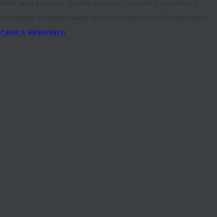
енний мир модели. Такой
портрет маслом в живописи
Благодаря современным технологиям мы работаем даже