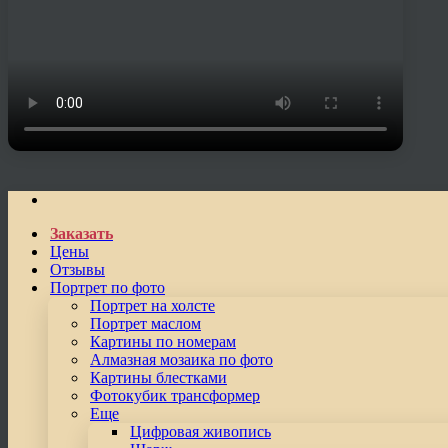
Заказать
Цены
Отзывы
Портрет по фото
Портрет на холсте
Портрет маслом
Картины по номерам
Алмазная мозаика по фото
Картины блестками
Фотокубик трансформер
Еще
Цифровая живопись