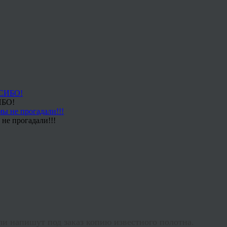
ИБО!
не прогадали!!!
ли напишут под заказ копию известного полотна.