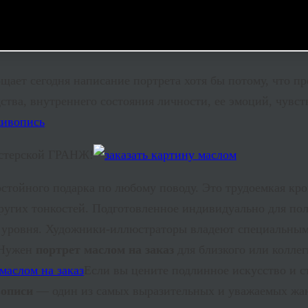
щает сегодня написание портрета хотя бы потому, что п
дства, внутреннего состояния личности, ее эмоций, чувс
астерской ГРАНЖ!
стойного подарка по любому поводу. Это трудоемкая кроп
других тонкостей. Подготовленное индивидуально для по
уровня. Художники-иллюстраторы владеют специальными
. Нужен
портрет маслом на заказ
для близкого или колле
Если вы цените подлинное искусство и с
вописи
— один из самых выразительных и уважаемых жан